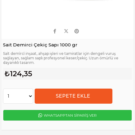
Sait Demirci Çekiç Sapı 1000 gr
Sai̇t demi̇rci̇ inşaat, ahşap işleri ve tamiratlar için dengeli vuruş
sağlayan, sağlam saplı profesyonel keser/çekiç. Uzun ömürlü ve
dayanıklı tasarım.
₺124,35
WHATSAPPTAN SİPARİŞ VER