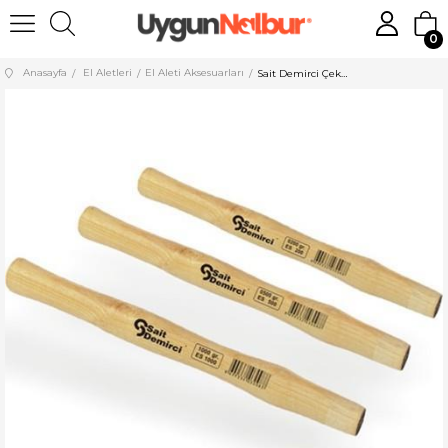
0
Anasayfa
El Aletleri
El Aleti Aksesuarları
Sait Demirci Çekiç Sapı 1000 gr