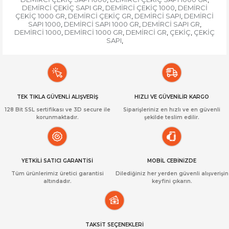
DEMİRCİ ÇEKİÇ SAPI GR
DEMİRCİ ÇEKİÇ 1000
DEMİRCİ
,
,
ÇEKİÇ 1000 GR
DEMİRCİ ÇEKİÇ GR
DEMİRCİ SAPI
DEMİRCİ
,
,
,
SAPI 1000
DEMİRCİ SAPI 1000 GR
DEMİRCİ SAPI GR
,
,
,
DEMİRCİ 1000
DEMİRCİ 1000 GR
DEMİRCİ GR
ÇEKİÇ
ÇEKİÇ
,
,
,
,
SAPI
,
TEK TIKLA GÜVENLİ ALIŞVERİŞ
HIZLI VE GÜVENİLİR KARGO
128 Bit SSL sertifikası ve 3D secure ile
Siparişleriniz en hızlı ve en güvenli
korunmaktadır.
şekilde teslim edilir.
YETKİLİ SATICI GARANTİSİ
MOBİL CEBİNİZDE
Tüm ürünlerimiz üretici garantisi
Dilediğiniz her yerden güvenli alışverişin
altındadır.
keyfini çıkarın.
TAKSİT SEÇENEKLERİ