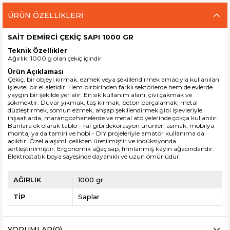
ÜRÜN ÖZELLIKLERI
SAİT DEMİRCİ ÇEKİÇ SAPI 1000 GR
Teknik Özellikler
Ağırlık: 1000 g olan çekiç içindir
Ürün Açıklaması
Çekiç, bir objeyi kırmak, ezmek veya şekillendirmek amacıyla kullanılan
işlevsel bir el aletidir. Hem birbirinden farklı sektörlerde hem de evlerde
yaygın bir şekilde yer alır. En sık kullanım alanı, çivi çakmak ve
sökmektir. Duvar yıkmak, taş kırmak, beton parçalamak, metal
düzleştirmek, somun ezmek, ahşap şekillendirmek gibi işlevleriyle
inşaatlarda, marangozhanelerde ve metal atölyelerinde çokça kullanılır.
Bunlara ek olarak tablo – raf gibi dekorasyon ürünleri asmak, mobilya
montaj ya da tamiri ve hobi - DIY projeleriyle amatör kullanıma da
açıktır. Özel alaşımlı çelikten üretilmiştir ve indüksiyonda
sertleştirilmiştir.
Ergonomik ağaç sap, f
ırınlanmış kayın ağacındandır.
Elektrostatik boya sayesinde dayanıklı ve uzun ömürlüdür.
AĞIRLIK
1000 gr
TİP
Saplar
YORUMLAR
(0)