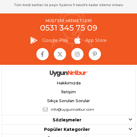
Tüm kredi kartları ile peşin fiyatına 9 taksit’e kadar ödeme imkanı
MÜŞTERİ HİZMETLERİ
0531 345 75 09
Google Play
App Store
Hakkımızda
İletişim
Sıkça Sorulan Sorular
info@uygunnalbur.com
Sözleşmeler
Popüler Kategoriler