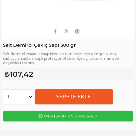
Sait Demirci Çekiç Sapı 300 gr
Sai̇t demi̇rci̇ inşaat, ahşap işleri ve tamiratlar için dengeli vuruş
sağlayan, sağlam saplı profesyonel keser/çekiç. Uzun ömürlü ve
dayanıklı tasarım.
₺107,42
WHATSAPPTAN SİPARİŞ VER