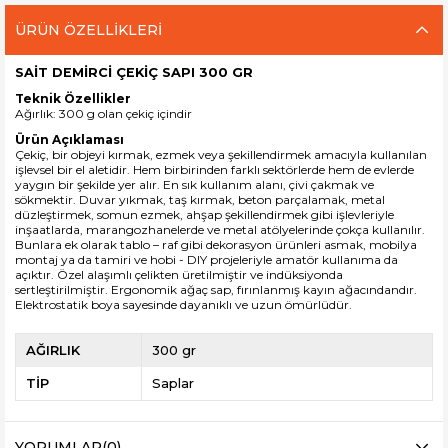
ÜRÜN ÖZELLIKLERI
SAİT DEMİRCİ ÇEKİÇ SAPI 300 GR
Teknik Özellikler
Ağırlık: 300 g olan çekiç içindir
Ürün Açıklaması
Çekiç, bir objeyi kırmak, ezmek veya şekillendirmek amacıyla kullanılan
işlevsel bir el aletidir. Hem birbirinden farklı sektörlerde hem de evlerde
yaygın bir şekilde yer alır. En sık kullanım alanı, çivi çakmak ve
sökmektir. Duvar yıkmak, taş kırmak, beton parçalamak, metal
düzleştirmek, somun ezmek, ahşap şekillendirmek gibi işlevleriyle
inşaatlarda, marangozhanelerde ve metal atölyelerinde çokça kullanılır.
Bunlara ek olarak tablo – raf gibi dekorasyon ürünleri asmak, mobilya
montaj ya da tamiri ve hobi - DIY projeleriyle amatör kullanıma da
açıktır. Özel alaşımlı çelikten üretilmiştir ve indüksiyonda
sertleştirilmiştir.
Ergonomik ağaç sap, f
ırınlanmış kayın ağacındandır.
Elektrostatik boya sayesinde dayanıklı ve uzun ömürlüdür.
AĞIRLIK
300 gr
TİP
Saplar
YORUMLAR
(0)