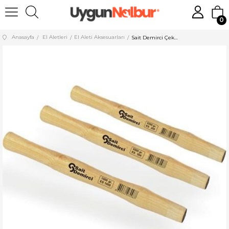
0
Anasayfa
El Aletleri
El Aleti Aksesuarları
Sait Demirci Çekiç Sapı 300 gr