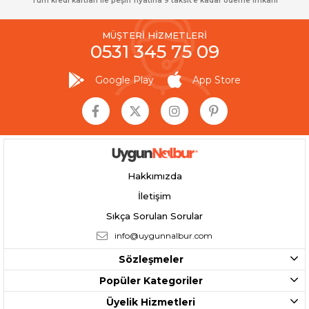
Tüm kredi kartları ile peşin fiyatına 9 taksit’e kadar ödeme imkanı
MÜŞTERİ HİZMETLERİ
0531 345 75 09
Google Play
App Store
Hakkımızda
İletişim
Sıkça Sorulan Sorular
info@uygunnalbur.com
Sözleşmeler
Popüler Kategoriler
Üyelik Hizmetleri