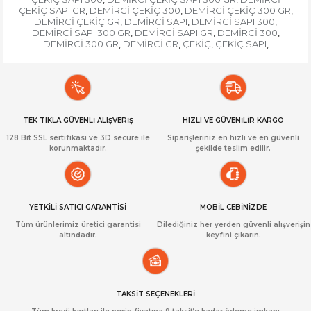
ÇEKİÇ SAPI GR
DEMİRCİ ÇEKİÇ 300
DEMİRCİ ÇEKİÇ 300 GR
,
,
,
DEMİRCİ ÇEKİÇ GR
DEMİRCİ SAPI
DEMİRCİ SAPI 300
,
,
,
DEMİRCİ SAPI 300 GR
DEMİRCİ SAPI GR
DEMİRCİ 300
,
,
,
DEMİRCİ 300 GR
DEMİRCİ GR
ÇEKİÇ
ÇEKİÇ SAPI
,
,
,
,
TEK TIKLA GÜVENLİ ALIŞVERİŞ
HIZLI VE GÜVENİLİR KARGO
128 Bit SSL sertifikası ve 3D secure ile
Siparişleriniz en hızlı ve en güvenli
korunmaktadır.
şekilde teslim edilir.
YETKİLİ SATICI GARANTİSİ
MOBİL CEBİNİZDE
Tüm ürünlerimiz üretici garantisi
Dilediğiniz her yerden güvenli alışverişin
altındadır.
keyfini çıkarın.
TAKSİT SEÇENEKLERİ