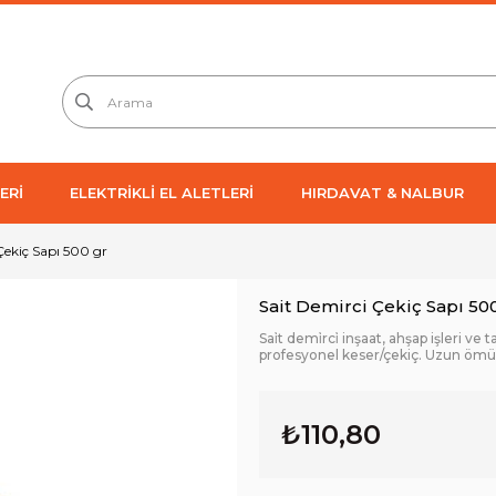
ERİ
ELEKTRİKLİ EL ALETLERİ
HIRDAVAT & NALBUR
Çekiç Sapı 500 gr
Sait Demirci Çekiç Sapı 50
Sai̇t demi̇rci̇ inşaat, ahşap işleri v
profesyonel keser/çekiç. Uzun ömür
₺110,80