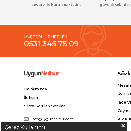
secure ile korunmaktadır.
güvenli şekilde t
MÜŞTERİ HİZMETLERİ
0531 345 75 09
Sözl
Mesafe
Hakkımızda
Üyelik
İletişim
İade v
Sıkça Sorulan Sorular
Cayma
info@uygunnalbur.com
K.V.K.
Çerez Kullanımı