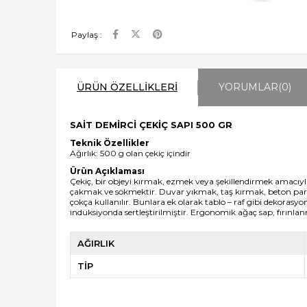
Paylaş :
ÜRÜN ÖZELLIKLERI
YORUMLAR
(0)
SAİT DEMİRCİ ÇEKİÇ SAPI 500 GR
Teknik Özellikler
Ağırlık: 500 g olan çekiç içindir
Ürün Açıklaması
Çekiç, bir objeyi kırmak, ezmek veya şekillendirmek amacıyla ku
çakmak ve sökmektir. Duvar yıkmak, taş kırmak, beton parç
çokça kullanılır. Bunlara ek olarak tablo – raf gibi dekorasy
indüksiyonda sertleştirilmiştir.
Ergonomik ağaç sap, f
ırınla
AĞIRLIK
TİP