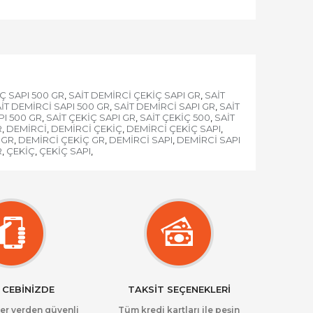
Ç SAPI 500 GR
SAİT DEMİRCİ ÇEKİÇ SAPI GR
SAİT
,
,
İT DEMİRCİ SAPI 500 GR
SAİT DEMİRCİ SAPI GR
SAİT
,
,
PI 500 GR
SAİT ÇEKİÇ SAPI GR
SAİT ÇEKİÇ 500
SAİT
,
,
,
R
DEMİRCİ
DEMİRCİ ÇEKİÇ
DEMİRCİ ÇEKİÇ SAPI
,
,
,
,
 GR
DEMİRCİ ÇEKİÇ GR
DEMİRCİ SAPI
DEMİRCİ SAPI
,
,
,
R
ÇEKİÇ
ÇEKİÇ SAPI
,
,
,
 CEBİNİZDE
TAKSİT SEÇENEKLERİ
her yerden güvenli
Tüm kredi kartları ile peşin