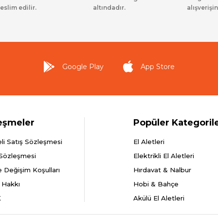
eslim edilir.
altındadır.
alışverişin
Google Play
App Store
eşmeler
Popüler Kategoril
li Satış Sözleşmesi
El Aletleri
 Sözleşmesi
Elektrikli El Aletleri
e Değişim Koşulları
Hırdavat & Nalbur
 Hakkı
Hobi & Bahçe
K
Akülü El Aletleri