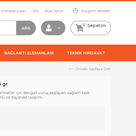
Kampanyalar
SSS
Bize Sorun
Kargom Nerede?
0
Sepetim
BAĞLANTI ELEMANLARI
TEKNİK HIRDAVAT
< < Önceki Sayfaya Dön
0 gr
e tamiratlar için dengeli vuruş sağlayan, sağlam saplı
lü ve dayanıklı tasarım.