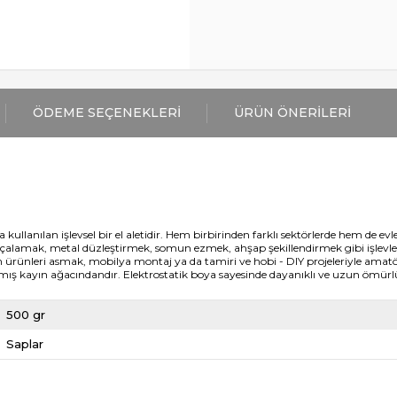
ÖDEME SEÇENEKLERI
ÜRÜN ÖNERILERI
llanılan işlevsel bir el aletidir. Hem birbirinden farklı sektörlerde hem de evler
alamak, metal düzleştirmek, somun ezmek, ahşap şekillendirmek gibi işlevler
on ürünleri asmak, mobilya montaj ya da tamiri ve hobi - DIY projeleriyle amatör
nmış kayın ağacındandır. Elektrostatik boya sayesinde dayanıklı ve uzun ömürl
500 gr
Saplar