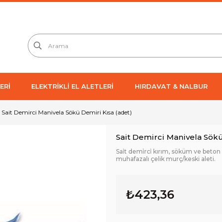
ERİ
ELEKTRİKLİ EL ALETLERİ
HIRDAVAT & NALBUR
Sait Demirci Manivela Sökü Demiri Kısa (adet)
Sait Demirci Manivela Sökü
Sai̇t demi̇rci̇ kırım, söküm ve beto
muhafazalı çelik murç/keski aleti.
₺423,36