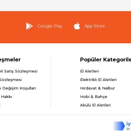
Google Play
App Store
eşmeler
Popüler Kategoril
li Satış Sözleşmesi
El Aletleri
 Sözleşmesi
Elektrikli El Aletleri
e Değişim Koşulları
Hırdavat & Nalbur
 Hakkı
Hobi & Bahçe
K
Akülü El Aletleri