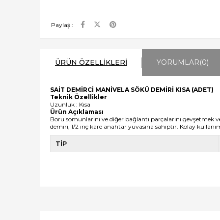
Paylaş :
ÜRÜN ÖZELLIKLERI
YORUMLAR
(0)
SAİT DEMİRCİ MANİVELA SÖKÜ DEMİRİ KISA (ADET)
Teknik Özellikler
Uzunluk : Kısa
Ürün Açıklaması
Boru somunlarını ve diğer bağlantı parçalarını gevşetmek ve s
demiri, 1/2 inç kare anahtar yuvasına sahiptir. Kolay kullanım
TİP