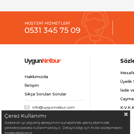
MÜŞTERİ HİZMETLERİ
0531 345 75 09
Sözl
Mesafe
Hakkımızda
Üyelik
İletişim
İade v
Sıkça Sorulan Sorular
Cayma
info@uygunnalbur.com
K.V.K.
Çerez Kullanımı
Sizlere en iyi alışveriş deneyimini sunabilmek adına sitemizde
çerezler(cookies) kullanmaktayız. Detaylı bilgi için Kvkk sözleşmesini
© 2024 Uygunnalbur.com - Tüm Hakları Saklıdır.
inceleyebilirsiniz.