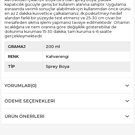
kapatıcılık gücüyle geniş bir kullanım alanına sahiptir. Uygulama
esnasında verimli sonuçlar alabilmek için kullanımdan önce ürünü
en az 2 dakika kuvvetlice çalkalamanız, ilk püskürtmeyi hedef
alandan farklı bir yüzeyde test etmeniz ve 25-30 cm civarı bir
mesafeden sıkma işlemi yapmanız tavsiye edilmektedir. Ortamın
sıcaklığına ve nem oranına göre değişiklik gösterebilse de
dokunma kuruması 15-30 dakika, tam kuruma 4-6 saatte
gerçekleşmektedir.
GRAMAJ
200 ml
RENK
Kahverengi
TİP
Sprey Boya
YORUMLAR
(0)
ÖDEME SEÇENEKLERI
ÜRÜN ÖNERILERI