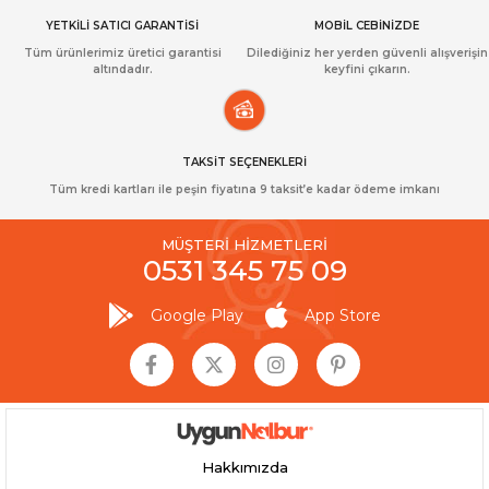
YETKİLİ SATICI GARANTİSİ
MOBİL CEBİNİZDE
Tüm ürünlerimiz üretici garantisi
Dilediğiniz her yerden güvenli alışverişin
altındadır.
keyfini çıkarın.
TAKSİT SEÇENEKLERİ
Tüm kredi kartları ile peşin fiyatına 9 taksit’e kadar ödeme imkanı
MÜŞTERİ HİZMETLERİ
0531 345 75 09
Google Play
App Store
Hakkımızda