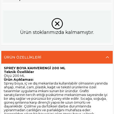
Ürün stoklarımızda kalmamıştır.
ÜRÜN ÖZELLIKLERI
SPREY BOYA KAHVERENGİ 200 ML
Teknik Özellikler
Ölçü: 200 ML
Ürün Açıklaması
Sprey boya, iç ve dış mekanlarda kullanılabilir olmasının yanında
ahşap, metal, cam, plastik, kağıt ve tekstil ürünlerine özel
tasarımlar uygulama imkanı sunan bir üründür. Grafiti
sanatçılarının tercih ettiği püskürtme mekanizması sayesinde iyi
bir akış sağlar ve pürüzsüz bir yüzey elde edilir. Sıcağa, soğuğa,
güneş ışınlarına karşı dirençli yapısı ile uzun ömürlü ve
dayanıklıdır. Çizilme ya da fiziksel darbe durumlarında
yıpranmadan canlılığını ve parlaklığını muhafaza eder.
Aerosolden çıkan bir boya türü olan sprey boya, yüksek