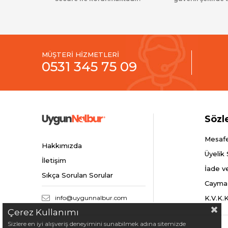
MÜŞTERİ HİZMETLERİ
0531 345 75 09
Sözl
Mesafe
Hakkımızda
Üyelik
İletişim
İade v
Sıkça Sorulan Sorular
Cayma
info@uygunnalbur.com
K.V.K.
Çerez Kullanımı
Sizlere en iyi alışveriş deneyimini sunabilmek adına sitemizde