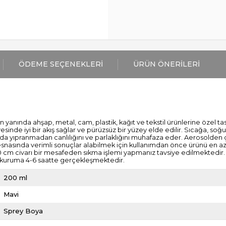
ÖDEME SEÇENEKLERI
ÜRÜN ÖNERILERI
n yanında ahşap, metal, cam, plastik, kağıt ve tekstil ürünlerine özel t
inde iyi bir akış sağlar ve pürüzsüz bir yüzey elde edilir. Sıcağa, soğuğ
nda yıpranmadan canlılığını ve parlaklığını muhafaza eder. Aerosolden ç
esnasında verimli sonuçlar alabilmek için kullanımdan önce ürünü en az
0 cm civarı bir mesafeden sıkma işlemi yapmanız tavsiye edilmektedir.
 kuruma 4-6 saatte gerçekleşmektedir.
200 ml
Mavi
Sprey Boya