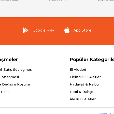
Google Play
App Store
eşmeler
Popüler Kategoril
li Satış Sözleşmesi
El Aletleri
 Sözleşmesi
Elektrikli El Aletleri
e Değişim Koşulları
Hırdavat & Nalbur
 Hakkı
Hobi & Bahçe
K
Akülü El Aletleri