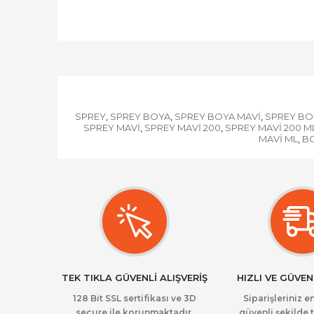
SPREY
SPREY BOYA
SPREY BOYA MAVİ
SPREY BO
,
,
,
SPREY MAVİ
SPREY MAVİ 200
SPREY MAVİ 200 M
,
,
MAVİ ML
BO
,
TEK TIKLA GÜVENLİ ALIŞVERİŞ
HIZLI VE GÜVEN
128 Bit SSL sertifikası ve 3D
Siparişleriniz en
secure ile korunmaktadır.
güvenli şekilde t