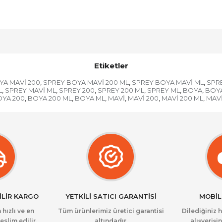
Etiketler
YA MAVİ 200
SPREY BOYA MAVİ 200 ML
SPREY BOYA MAVİ ML
SPR
,
,
,
L
SPREY MAVİ ML
SPREY 200
SPREY 200 ML
SPREY ML
BOYA
BOYA
,
,
,
,
,
,
YA 200
BOYA 200 ML
BOYA ML
MAVİ
MAVİ 200
MAVİ 200 ML
MAVİ
,
,
,
,
,
,
İLİR KARGO
YETKİLİ SATICI GARANTİSİ
MOBİL
 hızlı ve en
Tüm ürünlerimiz üretici garantisi
Dilediğiniz 
eslim edilir.
altındadır.
alışverişin