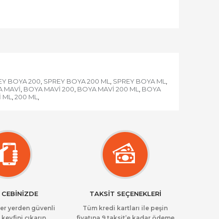
EY BOYA 200
SPREY BOYA 200 ML
SPREY BOYA ML
,
,
,
 MAVİ
BOYA MAVİ 200
BOYA MAVİ 200 ML
BOYA
,
,
,
 ML
200 ML
,
,
 CEBİNİZDE
TAKSİT SEÇENEKLERİ
her yerden güvenli
Tüm kredi kartları ile peşin
 keyfini çıkarın.
fiyatına 9 taksit’e kadar ödeme