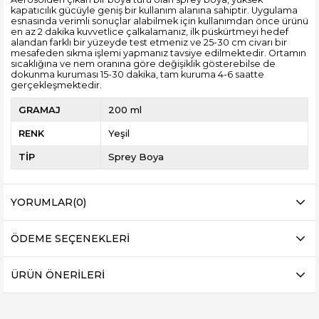
kapatıcılık gücüyle geniş bir kullanım alanına sahiptir. Uygulama
esnasında verimli sonuçlar alabilmek için kullanımdan önce ürünü
en az 2 dakika kuvvetlice çalkalamanız, ilk püskürtmeyi hedef
alandan farklı bir yüzeyde test etmeniz ve 25-30 cm civarı bir
mesafeden sıkma işlemi yapmanız tavsiye edilmektedir. Ortamın
sıcaklığına ve nem oranına göre değişiklik gösterebilse de
dokunma kuruması 15-30 dakika, tam kuruma 4-6 saatte
gerçekleşmektedir.
GRAMAJ
200 ml
RENK
Yeşil
TİP
Sprey Boya
YORUMLAR
(0)
ÖDEME SEÇENEKLERI
ÜRÜN ÖNERILERI