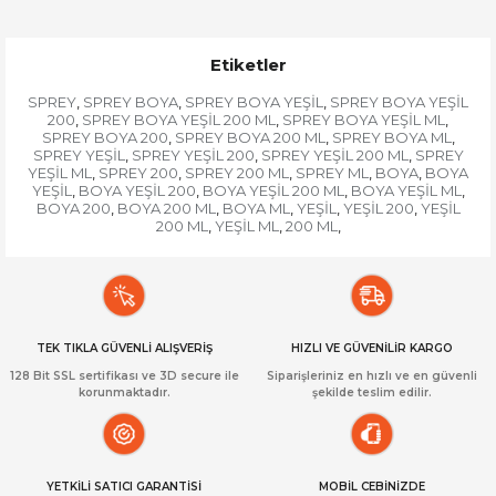
Etiketler
SPREY
SPREY BOYA
SPREY BOYA YEŞİL
SPREY BOYA YEŞİL
,
,
,
200
SPREY BOYA YEŞİL 200 ML
SPREY BOYA YEŞİL ML
,
,
,
SPREY BOYA 200
SPREY BOYA 200 ML
SPREY BOYA ML
,
,
,
SPREY YEŞİL
SPREY YEŞİL 200
SPREY YEŞİL 200 ML
SPREY
,
,
,
YEŞİL ML
SPREY 200
SPREY 200 ML
SPREY ML
BOYA
BOYA
,
,
,
,
,
YEŞİL
BOYA YEŞİL 200
BOYA YEŞİL 200 ML
BOYA YEŞİL ML
,
,
,
,
BOYA 200
BOYA 200 ML
BOYA ML
YEŞİL
YEŞİL 200
YEŞİL
,
,
,
,
,
200 ML
YEŞİL ML
200 ML
,
,
,
TEK TIKLA GÜVENLİ ALIŞVERİŞ
HIZLI VE GÜVENİLİR KARGO
128 Bit SSL sertifikası ve 3D secure ile
Siparişleriniz en hızlı ve en güvenli
korunmaktadır.
şekilde teslim edilir.
YETKİLİ SATICI GARANTİSİ
MOBİL CEBİNİZDE