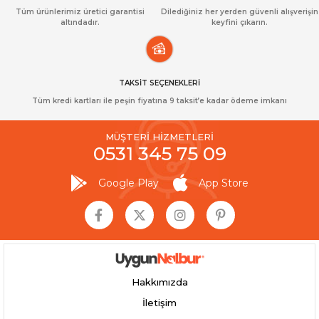
Tüm ürünlerimiz üretici garantisi
Dilediğiniz her yerden güvenli alışverişin
altındadır.
keyfini çıkarın.
TAKSİT SEÇENEKLERİ
Tüm kredi kartları ile peşin fiyatına 9 taksit’e kadar ödeme imkanı
MÜŞTERİ HİZMETLERİ
0531 345 75 09
Google Play
App Store
Hakkımızda
İletişim