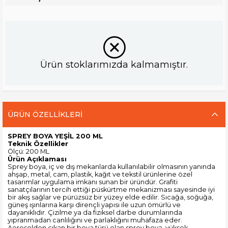
Ürün stoklarımızda kalmamıştır.
ÜRÜN ÖZELLIKLERI
SPREY BOYA YEŞİL 200 ML
Teknik Özellikler
Ölçü: 200 ML
Ürün Açıklaması
Sprey boya, iç ve dış mekanlarda kullanılabilir olmasının yanında
ahşap, metal, cam, plastik, kağıt ve tekstil ürünlerine özel
tasarımlar uygulama imkanı sunan bir üründür. Grafiti
sanatçılarının tercih ettiği püskürtme mekanizması sayesinde iyi
bir akış sağlar ve pürüzsüz bir yüzey elde edilir. Sıcağa, soğuğa,
güneş ışınlarına karşı dirençli yapısı ile uzun ömürlü ve
dayanıklıdır. Çizilme ya da fiziksel darbe durumlarında
yıpranmadan canlılığını ve parlaklığını muhafaza eder.
Aerosolden çıkan bir boya türü olan sprey boya, yüksek