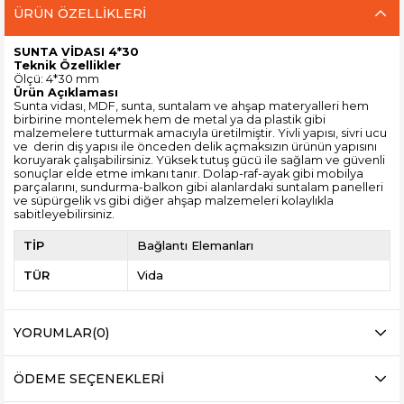
ÜRÜN ÖZELLIKLERI
SUNTA VİDASI 4*30
Teknik Özellikler
Ölçü: 4*30 mm
Ürün Açıklaması
Sunta vidası, MDF, sunta, suntalam ve ahşap materyalleri hem
birbirine montelemek hem de metal ya da plastik gibi
malzemelere tutturmak amacıyla üretilmiştir. Yivli yapısı, sivri ucu
ve derin diş yapısı ile önceden delik açmaksızın ürünün yapısını
koruyarak çalışabilirsiniz. Yüksek tutuş gücü ile sağlam ve güvenli
sonuçlar elde etme imkanı tanır. Dolap-raf-ayak gibi mobilya
parçalarını, sundurma-balkon gibi alanlardaki suntalam panelleri
ve süpürgelik vs gibi diğer ahşap malzemeleri kolaylıkla
sabitleyebilirsiniz.
TİP
Bağlantı Elemanları
TÜR
Vida
YORUMLAR
(0)
ÖDEME SEÇENEKLERI