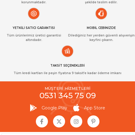
korunmaktadır.
şekilde teslim edilir.
YETKİLİ SATICI GARANTİSİ
MOBİL CEBİNİZDE
Tüm ürünlerimiz üretici garantisi
Dilediğiniz her yerden güvenli alışverişin
altındadır.
keyfini çıkarın.
TAKSİT SEÇENEKLERİ
Tüm kredi kartları ile peşin fiyatına 9 taksit’e kadar ödeme imkanı
MÜŞTERİ HİZMETLERİ
0531 345 75 09
Google Play
App Store