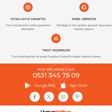
YETKİLİ SATICI GARANTİSİ
MOBİL CEBİNİZDE
Tüm ürünlerimiz üretici garantisi
Dilediğiniz her yerden güvenli alışverişin
altındadır.
keyfini çıkarın.
TAKSİT SEÇENEKLERİ
Tüm kredi kartları ile peşin fiyatına 9 taksit’e kadar ödeme imkanı
MÜŞTERİ HİZMETLERİ
0531 345 75 09
Google Play
App Store