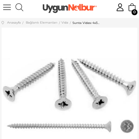
0
Anasayfa
Bağlantı Elemanları
Vida
Sunta Vidası 4x35 500 Adet