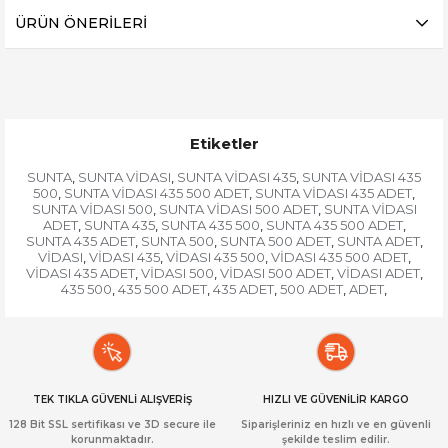
ÜRÜN ÖNERILERI
Etiketler
SUNTA
SUNTA VİDASI
SUNTA VİDASI 435
SUNTA VİDASI 435
,
,
,
500
SUNTA VİDASI 435 500 ADET
SUNTA VİDASI 435 ADET
,
,
,
SUNTA VİDASI 500
SUNTA VİDASI 500 ADET
SUNTA VİDASI
,
,
ADET
SUNTA 435
SUNTA 435 500
SUNTA 435 500 ADET
,
,
,
,
SUNTA 435 ADET
SUNTA 500
SUNTA 500 ADET
SUNTA ADET
,
,
,
,
VİDASI
VİDASI 435
VİDASI 435 500
VİDASI 435 500 ADET
,
,
,
,
VİDASI 435 ADET
VİDASI 500
VİDASI 500 ADET
VİDASI ADET
,
,
,
,
435 500
435 500 ADET
435 ADET
500 ADET
ADET
,
,
,
,
,
TEK TIKLA GÜVENLİ ALIŞVERİŞ
HIZLI VE GÜVENİLİR KARGO
128 Bit SSL sertifikası ve 3D secure ile
Siparişleriniz en hızlı ve en güvenli
korunmaktadır.
şekilde teslim edilir.