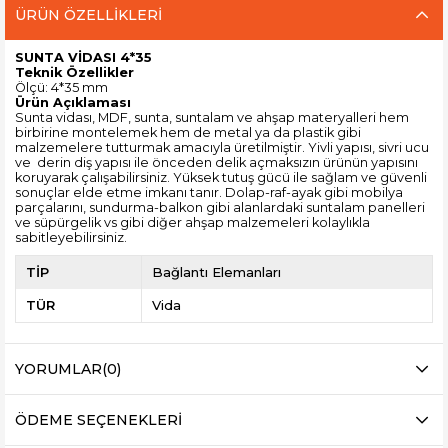
ÜRÜN ÖZELLIKLERI
SUNTA VİDASI 4*35
Teknik Özellikler
Ölçü: 4*35 mm
Ürün Açıklaması
Sunta vidası, MDF, sunta, suntalam ve ahşap materyalleri hem
birbirine montelemek hem de metal ya da plastik gibi
malzemelere tutturmak amacıyla üretilmiştir. Yivli yapısı, sivri ucu
ve derin diş yapısı ile önceden delik açmaksızın ürünün yapısını
koruyarak çalışabilirsiniz. Yüksek tutuş gücü ile sağlam ve güvenli
sonuçlar elde etme imkanı tanır. Dolap-raf-ayak gibi mobilya
parçalarını, sundurma-balkon gibi alanlardaki suntalam panelleri
ve süpürgelik vs gibi diğer ahşap malzemeleri kolaylıkla
sabitleyebilirsiniz.
TİP
Bağlantı Elemanları
TÜR
Vida
YORUMLAR
(0)
ÖDEME SEÇENEKLERI