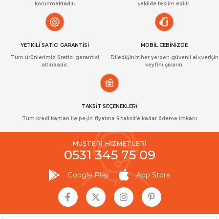
korunmaktadır.
şekilde teslim edilir.
YETKİLİ SATICI GARANTİSİ
MOBİL CEBİNİZDE
Tüm ürünlerimiz üretici garantisi
Dilediğiniz her yerden güvenli alışverişin
altındadır.
keyfini çıkarın.
TAKSİT SEÇENEKLERİ
Tüm kredi kartları ile peşin fiyatına 9 taksit’e kadar ödeme imkanı
MÜŞTERİ HİZMETLERİ
0531 345 75 09
Google Play
App Store