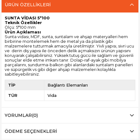
ÜRÜN ÖZELLIKLERI
SUNTA VİDASI 5*100
Teknik Özellikler
Ölçü: 5*100 mm
Ürün Açıklaması
Sunta vidası, MDF, sunta, suntalam ve ahşap materyalleri hem
birbirine montelemek hem de metal ya da plastik gibi
malzemelere tutturmak amacıyla üretilmiştir. Yivli yapısı, sivri ucu
ve derin diş yapısı ile önceden delik açmaksızın ürünün yapısını
koruyarak çalışabilirsiniz. Yüksek tutuş gücü ile sağlam ve güvenli
sonuçlar elde etme imkanı tanır. Dolap-raf-ayak gibi mobilya
parçalarını, sundurma-balkon gibi alanlardaki suntalam panelleri
ve süpürgelik vs gibi diğer ahşap malzemeleri kolaylıkla
sabitleyebilirsiniz.
TİP
Bağlantı Elemanları
TÜR
Vida
YORUMLAR
(0)
ÖDEME SEÇENEKLERI