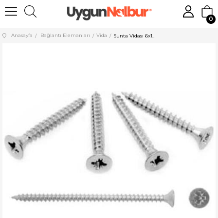
0
Anasayfa
Bağlantı Elemanları
Vida
Sunta Vidası 6x150 50 Adet