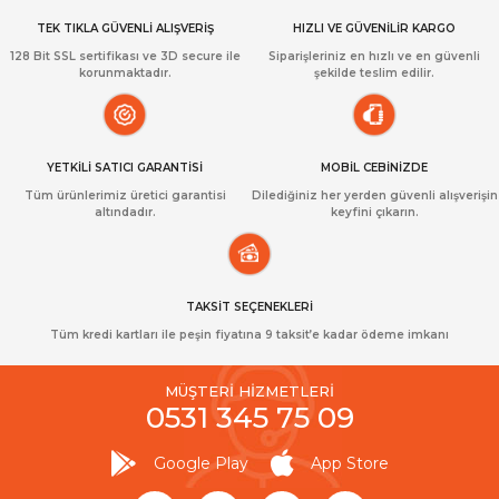
TEK TIKLA GÜVENLİ ALIŞVERİŞ
HIZLI VE GÜVENİLİR KARGO
128 Bit SSL sertifikası ve 3D secure ile
Siparişleriniz en hızlı ve en güvenli
korunmaktadır.
şekilde teslim edilir.
YETKİLİ SATICI GARANTİSİ
MOBİL CEBİNİZDE
Tüm ürünlerimiz üretici garantisi
Dilediğiniz her yerden güvenli alışverişin
altındadır.
keyfini çıkarın.
TAKSİT SEÇENEKLERİ
Tüm kredi kartları ile peşin fiyatına 9 taksit’e kadar ödeme imkanı
MÜŞTERİ HİZMETLERİ
0531 345 75 09
Google Play
App Store