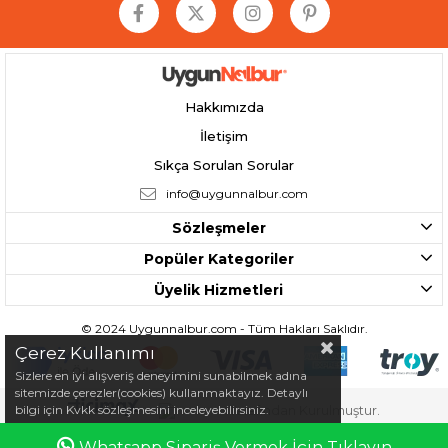
Hakkımızda
İletişim
Sıkça Sorulan Sorular
info@uygunnalbur.com
Sözleşmeler
Popüler Kategoriler
Üyelik Hizmetleri
© 2024 Uygunnalbur.com - Tüm Hakları Saklıdır.
Çerez Kullanımı
Sizlere en iyi alışveriş deneyimini sunabilmek adına
sitemizde çerezler(cookies) kullanmaktayız. Detaylı
bilgi için Kvkk sözleşmesini inceleyebilirsiniz.
Tarafından Kurulmuştur.
Whatsapp Sipariş Vermek İçin Tıklayın