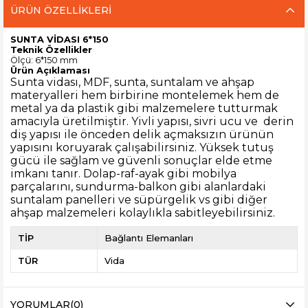
ÜRÜN ÖZELLIKLERI
SUNTA VİDASI 6*150
Teknik Özellikler
Ölçü: 6*150 mm
Ürün Açıklaması
Sunta vidası
, MDF, sunta, suntalam ve ahşap
materyalleri hem birbirine montelemek hem de
metal ya da plastik gibi malzemelere tutturmak
amacıyla üretilmiştir. Yivli yapısı, sivri ucu ve derin
diş yapısı ile önceden delik açmaksızın ürünün
yapısını koruyarak çalışabilirsiniz. Yüksek tutuş
gücü ile sağlam ve güvenli sonuçlar elde etme
imkanı tanır. Dolap-raf-ayak gibi mobilya
parçalarını, sundurma-balkon gibi alanlardaki
suntalam panelleri ve süpürgelik vs gibi diğer
ahşap malzemeleri kolaylıkla sabitleyebilirsiniz.
TİP
Bağlantı Elemanları
TÜR
Vida
YORUMLAR
(0)