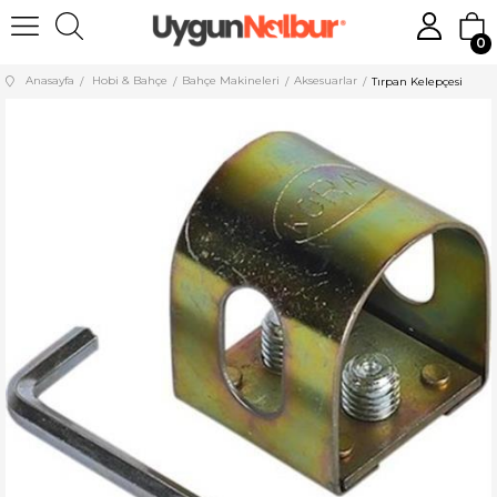
0
Anasayfa
Hobi & Bahçe
Bahçe Makineleri
Aksesuarlar
Tırpan Kelepçesi