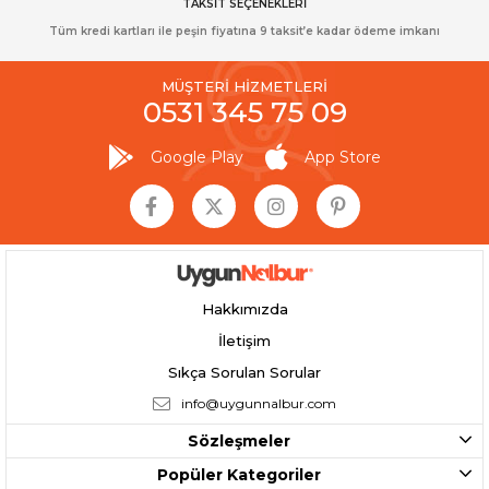
TAKSİT SEÇENEKLERİ
Tüm kredi kartları ile peşin fiyatına 9 taksit’e kadar ödeme imkanı
MÜŞTERİ HİZMETLERİ
0531 345 75 09
Google Play
App Store
Hakkımızda
İletişim
Sıkça Sorulan Sorular
info@uygunnalbur.com
Sözleşmeler
Popüler Kategoriler