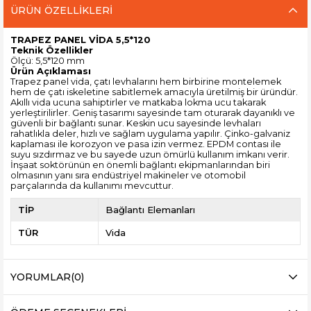
ÜRÜN ÖZELLIKLERI
TRAPEZ PANEL VİDA 5,5*120
Teknik Özellikler
Ölçü: 5,5*120 mm
Ürün Açıklaması
Trapez panel vida, çatı levhalarını hem birbirine montelemek
hem de çatı iskeletine sabitlemek amacıyla üretilmiş bir üründür.
Akıllı vida ucuna sahiptirler ve matkaba lokma ucu takarak
yerleştirilirler. Geniş tasarımı sayesinde tam oturarak dayanıklı ve
güvenli bir bağlantı sunar. Keskin ucu sayesinde levhaları
rahatlıkla deler, hızlı ve sağlam uygulama yapılır. Çinko-galvaniz
kaplaması ile korozyon ve pasa izin vermez. EPDM contası ile
suyu sızdırmaz ve bu sayede uzun ömürlü kullanım imkanı verir.
İnşaat soktörünün en önemli bağlantı ekipmanlarından biri
olmasının yanı sıra endüstriyel makineler ve otomobil
parçalarında da kullanımı mevcuttur.
TİP
Bağlantı Elemanları
TÜR
Vida
YORUMLAR
(0)