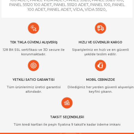
PANEL 55120 100 ADET
PANEL 55120 ADET
PANEL 100
PANEL
,
,
,
100 ADET
PANEL ADET
VİDA
VİDA 55120
,
,
,
,
TEK TIKLA GÜVENLİ ALIŞVERİŞ
HIZLI VE GÜVENİLİR KARGO
128 Bit SSL sertifikası ve 3D secure ile
Siparişleriniz en hızlı ve en güvenli
korunmaktadır.
şekilde teslim edilir.
YETKİLİ SATICI GARANTİSİ
MOBİL CEBİNİZDE
Tüm ürünlerimiz üretici garantisi
Dilediğiniz her yerden güvenli alışverişin
altındadır.
keyfini çıkarın.
TAKSİT SEÇENEKLERİ
Tüm kredi kartları ile peşin fiyatına 9 taksit’e kadar ödeme imkanı