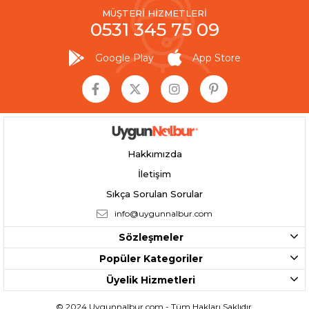
MÜŞTERİ HİZMETLERİ
0531 345 75 09
Google Play
App Store
Hakkımızda
İletişim
Sıkça Sorulan Sorular
info@uygunnalbur.com
Sözleşmeler
Popüler Kategoriler
Üyelik Hizmetleri
© 2024 Uygunnalbur.com - Tüm Hakları Saklıdır.