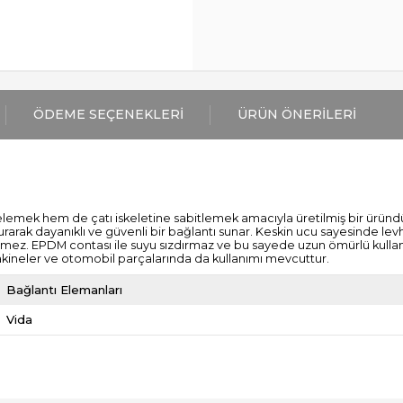
ÖDEME SEÇENEKLERI
ÜRÜN ÖNERILERI
elemek hem de çatı iskeletine sabitlemek amacıyla üretilmiş bir üründü
urarak dayanıklı ve güvenli bir bağlantı sunar. Keskin ucu sayesinde levha
rmez. EPDM contası ile suyu sızdırmaz ve bu sayede uzun ömürlü kullan
makineler ve otomobil parçalarında da kullanımı mevcuttur.
Bağlantı Elemanları
Vida