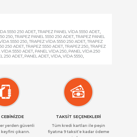
DA 5550 250 ADET
TRAPEZ PANEL VİDA 5550 ADET
,
,
50 250
TRAPEZ PANEL 5550 250 ADET
TRAPEZ PANEL
,
,
VİDA 5550 250
TRAPEZ VİDA 5550 250 ADET
TRAPEZ
,
,
50 250 ADET
TRAPEZ 5550 ADET
TRAPEZ 250
TRAPEZ
,
,
,
 VİDA 5550 ADET
PANEL VİDA 250
PANEL VİDA 250
,
,
L 250 ADET
PANEL ADET
VİDA
VİDA 5550
,
,
,
,
 CEBİNİZDE
TAKSİT SEÇENEKLERİ
her yerden güvenli
Tüm kredi kartları ile peşin
 keyfini çıkarın.
fiyatına 9 taksit’e kadar ödeme