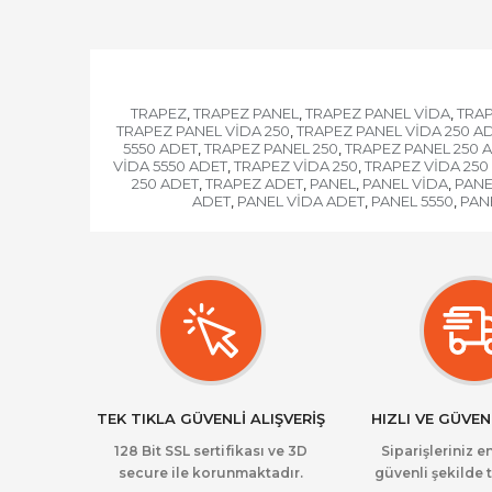
TRAPEZ
TRAPEZ PANEL
TRAPEZ PANEL VİDA
TRAP
,
,
,
TRAPEZ PANEL VİDA 250
TRAPEZ PANEL VİDA 250 A
,
5550 ADET
TRAPEZ PANEL 250
TRAPEZ PANEL 250 
,
,
VİDA 5550 ADET
TRAPEZ VİDA 250
TRAPEZ VİDA 250
,
,
250 ADET
TRAPEZ ADET
PANEL
PANEL VİDA
PANE
,
,
,
,
ADET
PANEL VİDA ADET
PANEL 5550
PANE
,
,
,
TEK TIKLA GÜVENLİ ALIŞVERİŞ
HIZLI VE GÜVEN
128 Bit SSL sertifikası ve 3D
Siparişleriniz en
secure ile korunmaktadır.
güvenli şekilde t