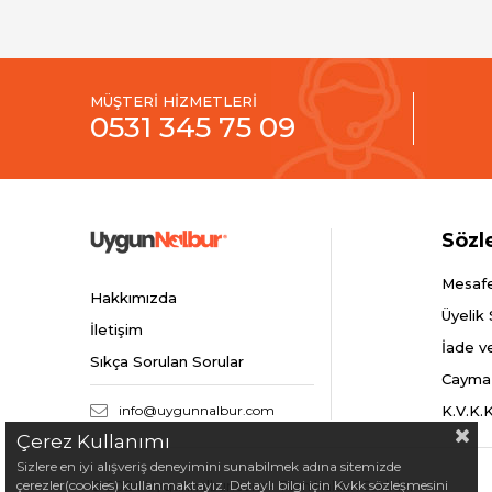
MÜŞTERİ HİZMETLERİ
0531 345 75 09
Sözl
Mesafe
Hakkımızda
Üyelik
İletişim
İade v
Sıkça Sorulan Sorular
Cayma
info@uygunnalbur.com
K.V.K.
Çerez Kullanımı
Sizlere en iyi alışveriş deneyimini sunabilmek adına sitemizde
çerezler(cookies) kullanmaktayız. Detaylı bilgi için Kvkk sözleşmesini
© 2024 Uygunnalbur.com - Tüm Hakları Saklıdır.