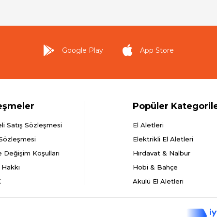
Google Play
App Store
eşmeler
Popüler Kategoril
li Satış Sözleşmesi
El Aletleri
 Sözleşmesi
Elektrikli El Aletleri
e Değişim Koşulları
Hırdavat & Nalbur
 Hakkı
Hobi & Bahçe
K
Akülü El Aletleri