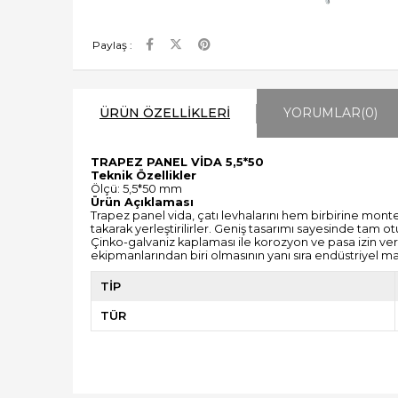
Paylaş :
ÜRÜN ÖZELLIKLERI
YORUMLAR
(0)
TRAPEZ PANEL VİDA 5,5*50
Teknik Özellikler
Ölçü: 5,5*50 mm
Ürün Açıklaması
Trapez panel vida, çatı levhalarını hem birbirine mont
takarak yerleştirilirler. Geniş tasarımı sayesinde tam ot
Çinko-galvaniz kaplaması ile korozyon ve pasa izin ve
ekipmanlarından biri olmasının yanı sıra endüstriyel 
TİP
TÜR