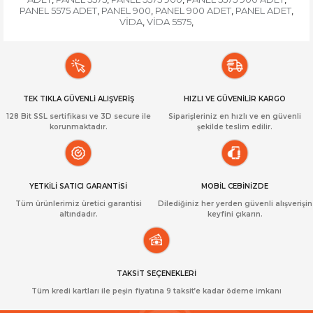
PANEL 5575 ADET
PANEL 900
PANEL 900 ADET
PANEL ADET
,
,
,
,
VİDA
VİDA 5575
,
,
TEK TIKLA GÜVENLİ ALIŞVERİŞ
HIZLI VE GÜVENİLİR KARGO
128 Bit SSL sertifikası ve 3D secure ile
Siparişleriniz en hızlı ve en güvenli
korunmaktadır.
şekilde teslim edilir.
YETKİLİ SATICI GARANTİSİ
MOBİL CEBİNİZDE
Tüm ürünlerimiz üretici garantisi
Dilediğiniz her yerden güvenli alışverişin
altındadır.
keyfini çıkarın.
TAKSİT SEÇENEKLERİ
Tüm kredi kartları ile peşin fiyatına 9 taksit’e kadar ödeme imkanı