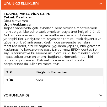
ÜRÜN ÖZELLIKLERI
TRAPEZ PANEL VİDA 5,5*75
Teknik Özellikler
Ölçü: 5,5*75 mm
Ürün Açıklaması
Trapez panel vida, çatı levhalarını hem birbirine montelemek
hem de çatı iskeletine sabitlemek amacıyla üretilmiş bir üründür.
Akıllı vida ucuna sahiptirler ve matkaba lokma ucu takarak
yerleştirilirler. Geniş tasarımı sayesinde tam oturarak dayanıklı ve
güvenli bir bağlantı sunar. Keskin ucu sayesinde levhaları
rahatlıkla deler, hızlı ve sağlam uygulama yapılır. Çinko-galvaniz
kaplaması ile korozyon ve pasa izin vermez. EPDM contası ile
suyu sızdırmaz ve bu sayede uzun ömürlü kullanım imkanı verir.
İnşaat soktörünün en önemli bağlantı ekipmanlarından biri
olmasının yanı sıra endüstriyel makineler ve otomobil
parçalarında da kullanımı mevcuttur.
TİP
Bağlantı Elemanları
TÜR
Vida
YORUMLAR
(0)