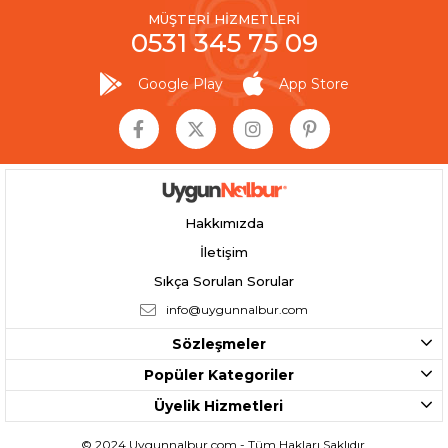
MÜŞTERİ HİZMETLERİ
0531 345 75 09
Google Play
App Store
Hakkımızda
İletişim
Sıkça Sorulan Sorular
info@uygunnalbur.com
Sözleşmeler
Popüler Kategoriler
Üyelik Hizmetleri
© 2024 Uygunnalbur.com - Tüm Hakları Saklıdır.