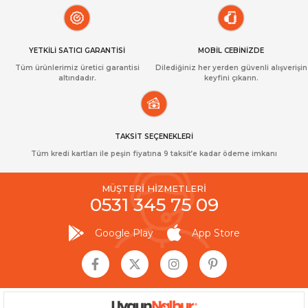
YETKİLİ SATICI GARANTİSİ
MOBİL CEBİNİZDE
Tüm ürünlerimiz üretici garantisi
Dilediğiniz her yerden güvenli alışverişin
altındadır.
keyfini çıkarın.
TAKSİT SEÇENEKLERİ
Tüm kredi kartları ile peşin fiyatına 9 taksit’e kadar ödeme imkanı
MÜŞTERİ HİZMETLERİ
0531 345 75 09
Google Play
App Store