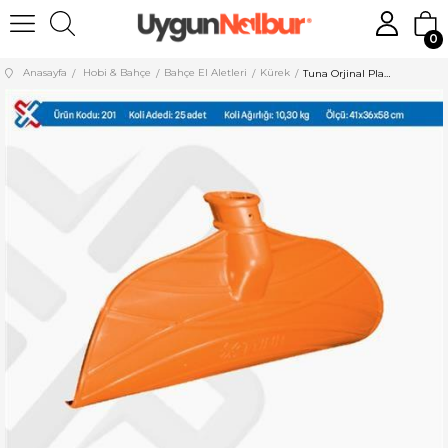
0
Anasayfa
Hobi & Bahçe
Bahçe El Aletleri
Kürek
Tuna Orjinal Plastik Gelberi 201