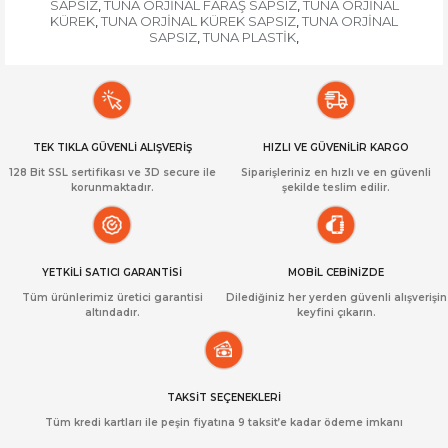
SAPSIZ
TUNA ORJİNAL FARAŞ SAPSIZ
TUNA ORJİNAL
,
,
KÜREK
TUNA ORJİNAL KÜREK SAPSIZ
TUNA ORJİNAL
,
,
SAPSIZ
TUNA PLASTİK
,
,
TEK TIKLA GÜVENLİ ALIŞVERİŞ
HIZLI VE GÜVENİLİR KARGO
128 Bit SSL sertifikası ve 3D secure ile
Siparişleriniz en hızlı ve en güvenli
korunmaktadır.
şekilde teslim edilir.
YETKİLİ SATICI GARANTİSİ
MOBİL CEBİNİZDE
Tüm ürünlerimiz üretici garantisi
Dilediğiniz her yerden güvenli alışverişin
altındadır.
keyfini çıkarın.
TAKSİT SEÇENEKLERİ
Tüm kredi kartları ile peşin fiyatına 9 taksit’e kadar ödeme imkanı