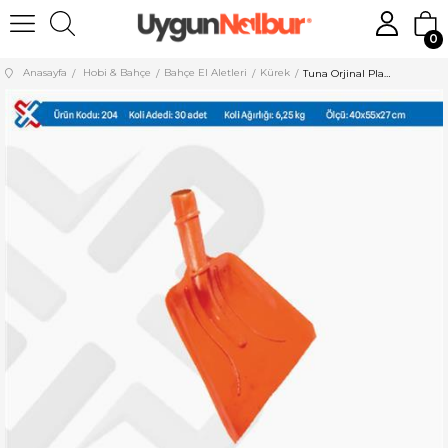
0
Anasayfa
Hobi & Bahçe
Bahçe El Aletleri
Kürek
Tuna Orjinal Plastik Faraş Kürek Sapsız 204