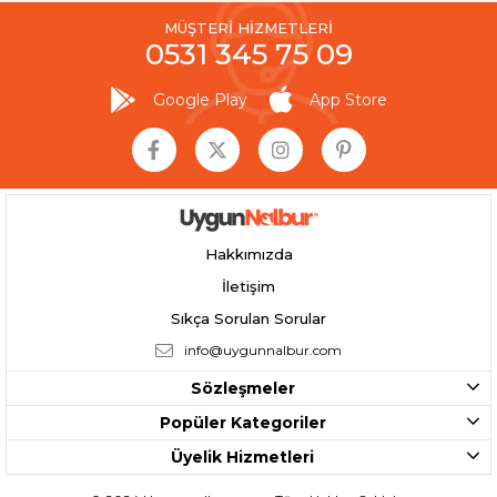
MÜŞTERİ HİZMETLERİ
0531 345 75 09
Google Play
App Store
Hakkımızda
İletişim
Sıkça Sorulan Sorular
info@uygunnalbur.com
Sözleşmeler
Popüler Kategoriler
Üyelik Hizmetleri