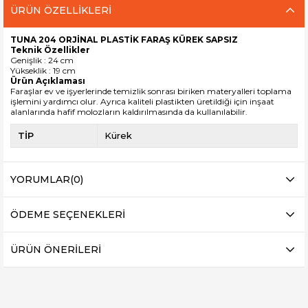
ÜRÜN ÖZELLIKLERI
TUNA 204 ORJİNAL PLASTİK FARAŞ KÜREK SAPSIZ
Teknik Özellikler
Genişlik : 24 cm
Yükseklik : 19 cm
Ürün Açıklaması
Faraşlar ev ve işyerlerinde temizlik sonrası biriken materyalleri toplama
işlemini yardımcı olur. Ayrıca kaliteli plastikten üretildiği için inşaat
alanlarında hafif molozların kaldırılmasında da kullanılabilir.
TİP
Kürek
YORUMLAR
(0)
ÖDEME SEÇENEKLERI
ÜRÜN ÖNERILERI