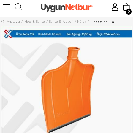
0
Anasayfa
Hobi & Bahçe
Bahçe El Aletleri
Kürek
Tuna Orjinal Plastik Kar Kürek Ucu Metal 212