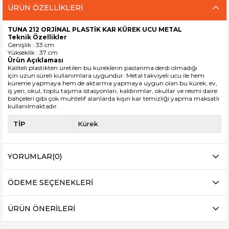
ÜRÜN ÖZELLIKLERI
TUNA 212 ORJİNAL PLASTİK KAR KÜREK UCU METAL
Teknik Özellikler
Genişlik : 33 cm
Yükseklik : 37 cm
Ürün Açıklaması
Kaliteli plastikten üretilen bu küreklerin paslanma derdi olmadığı
için uzun süreli kullanımlara uygundur. Metal takviyeli ucu ile hem
küreme yapmaya hem de aktarma yapmaya uygun olan bu kürek, ev,
iş yeri, okul, toplu taşıma istasyonları, kaldırımlar, okullar ve resmi daire
bahçeleri gibi çok muhtelif alanlarda kışın kar temizliği yapma maksatlı
kullanılmaktadır.
TİP
Kürek
YORUMLAR
(0)
ÖDEME SEÇENEKLERI
ÜRÜN ÖNERILERI