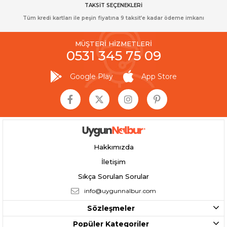
TAKSİT SEÇENEKLERİ
Tüm kredi kartları ile peşin fiyatına 9 taksit’e kadar ödeme imkanı
MÜŞTERİ HİZMETLERİ
0531 345 75 09
Google Play
App Store
Hakkımızda
İletişim
Sıkça Sorulan Sorular
info@uygunnalbur.com
Sözleşmeler
Popüler Kategoriler