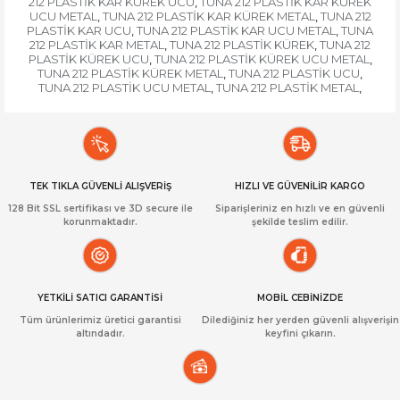
212 PLASTİK KAR KÜREK UCU
TUNA 212 PLASTİK KAR KÜREK
,
UCU METAL
TUNA 212 PLASTİK KAR KÜREK METAL
TUNA 212
,
,
PLASTİK KAR UCU
TUNA 212 PLASTİK KAR UCU METAL
TUNA
,
,
212 PLASTİK KAR METAL
TUNA 212 PLASTİK KÜREK
TUNA 212
,
,
PLASTİK KÜREK UCU
TUNA 212 PLASTİK KÜREK UCU METAL
,
,
TUNA 212 PLASTİK KÜREK METAL
TUNA 212 PLASTİK UCU
,
,
TUNA 212 PLASTİK UCU METAL
TUNA 212 PLASTİK METAL
,
,
TEK TIKLA GÜVENLİ ALIŞVERİŞ
HIZLI VE GÜVENİLİR KARGO
128 Bit SSL sertifikası ve 3D secure ile
Siparişleriniz en hızlı ve en güvenli
korunmaktadır.
şekilde teslim edilir.
YETKİLİ SATICI GARANTİSİ
MOBİL CEBİNİZDE
Tüm ürünlerimiz üretici garantisi
Dilediğiniz her yerden güvenli alışverişin
altındadır.
keyfini çıkarın.