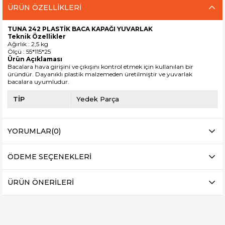
ÜRÜN ÖZELLIKLERI
TUNA 242 PLASTİK BACA KAPAĞI YUVARLAK
Teknik Özellikler
Ağırlık : 2,5 kg
Ölçü : 55*115*25
Ürün Açıklaması
Bacalara hava girişini ve çıkışını kontrol etmek için kullanılan bir
üründür. Dayanıklı plastik malzemeden üretilmiştir ve yuvarlak
bacalara uyumludur.
TİP
Yedek Parça
YORUMLAR
(0)
ÖDEME SEÇENEKLERI
ÜRÜN ÖNERILERI