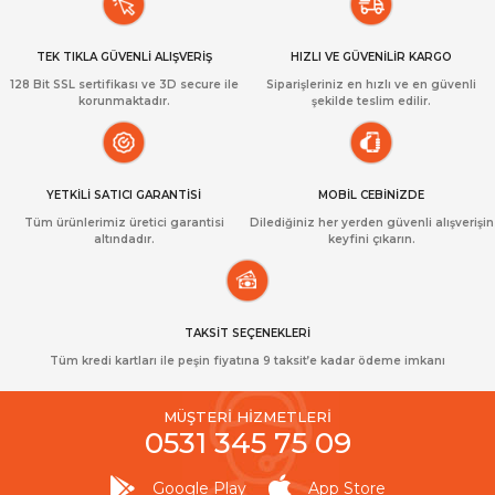
TEK TIKLA GÜVENLİ ALIŞVERİŞ
HIZLI VE GÜVENİLİR KARGO
128 Bit SSL sertifikası ve 3D secure ile
Siparişleriniz en hızlı ve en güvenli
korunmaktadır.
şekilde teslim edilir.
YETKİLİ SATICI GARANTİSİ
MOBİL CEBİNİZDE
Tüm ürünlerimiz üretici garantisi
Dilediğiniz her yerden güvenli alışverişin
altındadır.
keyfini çıkarın.
TAKSİT SEÇENEKLERİ
Tüm kredi kartları ile peşin fiyatına 9 taksit’e kadar ödeme imkanı
MÜŞTERİ HİZMETLERİ
0531 345 75 09
Google Play
App Store