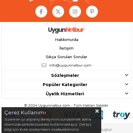
Hakkımızda
İletişim
Sıkça Sorulan Sorular
info@uygunnalbur.com
Sözleşmeler
Popüler Kategoriler
Üyelik Hizmetleri
© 2024 Uygunnalbur.com - Tüm Hakları Saklıdır.
Çerez Kullanımı
Sizlere en iyi alışveriş deneyimini sunabilmek adına
sitemizde çerezler(cookies) kullanmaktayız. Detaylı
bilgi için Kvkk sözleşmesini inceleyebilirsiniz.
Tarafından Kurulmuştur.