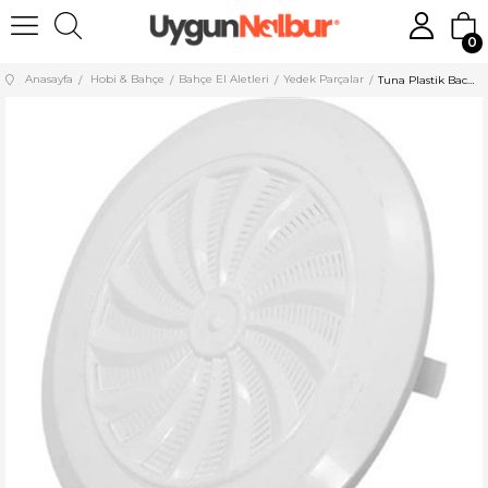
0
Anasayfa
Hobi & Bahçe
Bahçe El Aletleri
Yedek Parçalar
Tuna Plastik Baca Kapağı Yuvarlak 242