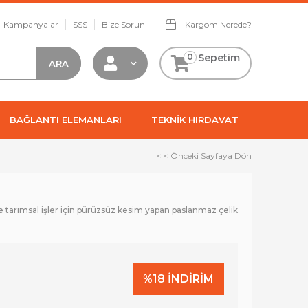
Kampanyalar
SSS
Bize Sorun
Kargom Nerede?
0
Sepetim
BAĞLANTI ELEMANLARI
TEKNİK HIRDAVAT
< < Önceki Sayfaya Dön
tarımsal işler için pürüzsüz kesim yapan paslanmaz çelik
%
18
İNDIRIM