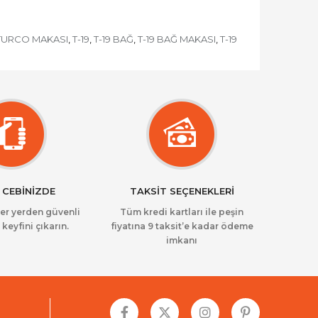
TURCO MAKASI
T-19
T-19 BAĞ
T-19 BAĞ MAKASI
T-19
,
,
,
,
 CEBİNİZDE
TAKSİT SEÇENEKLERİ
her yerden güvenli
Tüm kredi kartları ile peşin
 keyfini çıkarın.
fiyatına 9 taksit’e kadar ödeme
imkanı