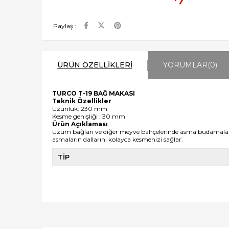
Paylaş :
ÜRÜN ÖZELLIKLERI
YORUMLAR
(0)
TURCO T-19 BAĞ MAKASI
Teknik Özellikler
Uzunluk: 230 mm
Kesme genişliği : 30 mm
Ürün Açıklaması
Üzüm bağları ve diğer meyve bahçelerinde asma budamaları iç
asmaların dallarını kolayca kesmenizi sağlar.
TİP