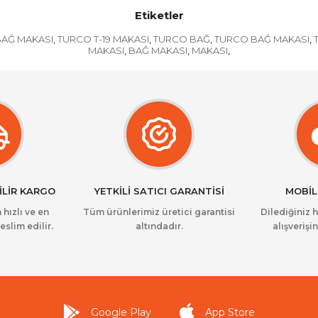
Etiketler
BAĞ MAKASI
TURCO T-19 MAKASI
TURCO BAĞ
TURCO BAĞ MAKASI
,
,
,
,
MAKASI
BAĞ MAKASI
MAKASI
,
,
,
İLİR KARGO
YETKİLİ SATICI GARANTİSİ
MOBİL
 hızlı ve en
Tüm ürünlerimiz üretici garantisi
Dilediğiniz 
eslim edilir.
altındadır.
alışverişin
Google Play
App Store