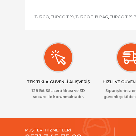
TURCO
TURCO T-19
TURCO T-19 BAĞ
TURCO T-19 
,
,
,
TEK TIKLA GÜVENLİ ALIŞVERİŞ
HIZLI VE GÜVEN
128 Bit SSL sertifikası ve 3D
Siparişleriniz en
secure ile korunmaktadır.
güvenli şekilde t
MÜŞTERİ HİZMETLERİ