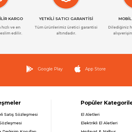
İLİR KARGO
YETKİLİ SATICI GARANTİSİ
MOBİL
 hızlı ve en
Tüm ürünlerimiz üretici garantisi
Dilediğiniz 
eslim edilir.
altındadır.
alışverişin
Google Play
App Store
eşmeler
Popüler Kategoril
li Satış Sözleşmesi
El Aletleri
 Sözleşmesi
Elektrikli El Aletleri
e Değişim Koşulları
Hırdavat & Nalbur