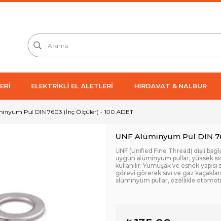
ERİ
ELEKTRİKLİ EL ALETLERİ
HIRDAVAT & NALBUR
inyum Pul DIN 7603 (İnç Ölçüler) - 100 ADET
UNF Alüminyum Pul DIN 760
UNF (Unified Fine Thread) dişli bağl
uygun alüminyum pullar, yüksek sıc
kullanılır. Yumuşak ve esnek yapıs
görevi görerek sıvı ve gaz kaçakların
alüminyum pullar, özellikle otomotiv