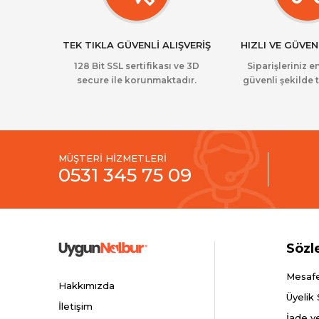
TEK TIKLA GÜVENLİ ALIŞVERİŞ
HIZLI VE GÜVEN
128 Bit SSL sertifikası ve 3D
Siparişleriniz en
secure ile korunmaktadır.
güvenli şekilde t
MÜŞTERİ HİZMETLERİ
0531 345 75 09
Sözl
Mesafe
Hakkımızda
Üyelik
İletişim
İade v