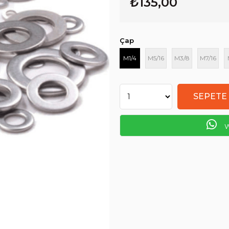
₺135,00
Çap
M1/4
M5/16
M3/8
M7/16
W