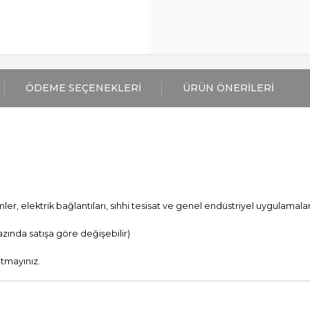
ÖDEME SEÇENEKLERI
ÜRÜN ÖNERILERI
er, elektrik bağlantıları, sıhhi tesisat ve genel endüstriyel uygulamala
ında satışa göre değişebilir)
utmayınız.