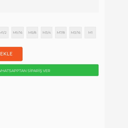
M1/2
M9/16
M5/8
M3/4
M7/8
M3/16
M1
HATSAPPTAN SİPARİŞ VER