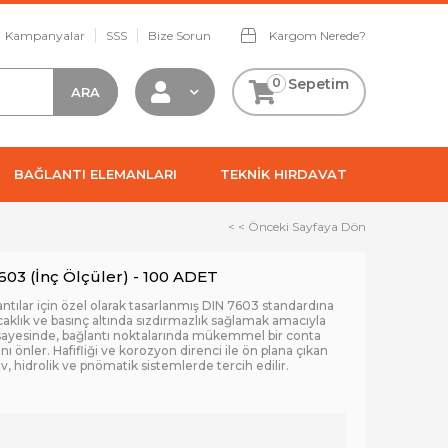
Kampanyalar
SSS
Bize Sorun
Kargom Nerede?
0
Sepetim
BAĞLANTI ELEMANLARI
TEKNİK HIRDAVAT
< < Önceki Sayfaya Dön
3 (İnç Ölçüler) - 100 ADET
antılar için özel olarak tasarlanmış DIN 7603 standardına
aklık ve basınç altında sızdırmazlık sağlamak amacıyla
ı sayesinde, bağlantı noktalarında mükemmel bir conta
ı önler. Hafifliği ve korozyon direnci ile ön plana çıkan
, hidrolik ve pnömatik sistemlerde tercih edilir.