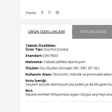
Paylaş :
ÜRÜN ÖZELLIKLERI
YORUMLAR
(0)
Teknik Özellikler:
Ürün Tipi:
Düz Pul (Conta)
Standart:
DIN 7603
Malzeme:
Yüksek saflıkta alüminyum
Ölçüler:
İnç ölçüleri (örneğin: 1/4", 3/8", 1/2" vb.)
Kullanım Alanı:
Otomotiv, hidrolik ve pnömatik sisteml
Kutu İçeriği:
Seçilen ölçüde alüminyum pul (adet ya da kilogram baz
Not:
Sipariş verirken ihtiyacınıza uygun ölçüyü seçmeyi un