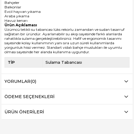
Bahçeler
Balkonlar
Evcil hayvan yıkama
Araba yıkama
Havuz kenarı
Ürün Açıklaması
Üzümcü tetikli su tabancası lüks rekorlu zamandan ve sudan tasarruf
sağlatan bir üründür. Ayarlanabilir su akışı sayesinde farklı alanlarda
rahatlıkla sulama gerçekleştirebilirsiniz. Hafif ve ergonomik tasarımı
sayesinde kolay kullanımının yanı sıra uzun süreli kullanımlarda
yorgunluk hissi vermez. Standart vidalı bahçe muslukları ile uyumlu
olması sayesinde her alanda kullanıma uygundur.
TİP
Sulama Tabancası
YORUMLAR
(0)
ÖDEME SEÇENEKLERI
ÜRÜN ÖNERILERI