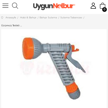
0
Anasayfa
Hobi & Bahçe
Bahçe Sulama
Sulama Tabancası
Üzümcü Tetikli Su Tabancası 1/2 Lüks Rekorlu 177