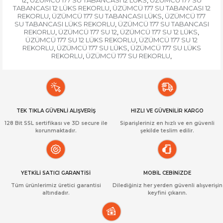
12
ÜZÜMCÜ 177 SU TABANCASI 12 LÜKS
ÜZÜMCÜ 177 SU
,
,
TABANCASI 12 LÜKS REKORLU
ÜZÜMCÜ 177 SU TABANCASI 12
,
REKORLU
ÜZÜMCÜ 177 SU TABANCASI LÜKS
ÜZÜMCÜ 177
,
,
SU TABANCASI LÜKS REKORLU
ÜZÜMCÜ 177 SU TABANCASI
,
REKORLU
ÜZÜMCÜ 177 SU 12
ÜZÜMCÜ 177 SU 12 LÜKS
,
,
,
ÜZÜMCÜ 177 SU 12 LÜKS REKORLU
ÜZÜMCÜ 177 SU 12
,
REKORLU
ÜZÜMCÜ 177 SU LÜKS
ÜZÜMCÜ 177 SU LÜKS
,
,
REKORLU
ÜZÜMCÜ 177 SU REKORLU
,
,
TEK TIKLA GÜVENLİ ALIŞVERİŞ
HIZLI VE GÜVENİLİR KARGO
128 Bit SSL sertifikası ve 3D secure ile
Siparişleriniz en hızlı ve en güvenli
korunmaktadır.
şekilde teslim edilir.
YETKİLİ SATICI GARANTİSİ
MOBİL CEBİNİZDE
Tüm ürünlerimiz üretici garantisi
Dilediğiniz her yerden güvenli alışverişin
altındadır.
keyfini çıkarın.