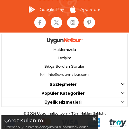
Google Play
App Store
Hakkımızda
İletişim
Sıkça Sorulan Sorular
info@uygunnalbur.com
Sözleşmeler
Popüler Kategoriler
Üyelik Hizmetleri
© 2024 Uygunnalbur.com - Tüm Hakları Saklıdır.
Çerez Kullanımı
Sizlere en iyi alışveriş deneyimini sunabilmek adına