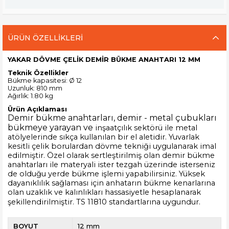
ÜRÜN ÖZELLIKLERI
YAKAR DÖVME ÇELİK DEMİR BÜKME ANAHTARI 12 MM
Teknik Özellikler
Bükme kapasitesi: Ø 12
Uzunluk: 810 mm
Ağırlık: 1.80 kg
Ürün Açıklaması
Demir bükme anahtarları, demir - metal çubukları
bükmeye yarayan ve
inşaatçılık sektörü ile metal
atölyelerinde sıkça kullanılan bir el aletidir. Yuvarlak
kesitli çelik borulardan dövme tekniği uygulanarak imal
edilmiştir. Özel olarak sertleştirilmiş olan demir bükme
anahtarları ile materyali ister tezgah üzerinde isterseniz
de olduğu yerde bükme işlemi yapabilirsiniz. Yüksek
dayanıklılık sağlaması için anhatarın bükme kenarlarına
olan uzaklık ve kalınlıkları hassasiyetle hesaplanarak
şekillendirilmiştir. TS 11810 standartlarına uygundur.
BOYUT
12 mm