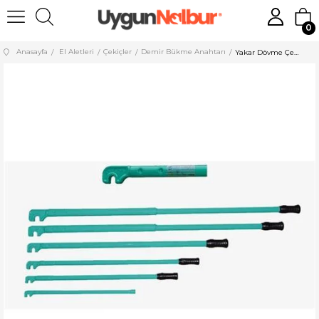
0
Anasayfa
El Aletleri
Çekiçler
Demir Bükme Anahtarı
Yakar Dövme Çelik Demir Bükme Anahtarı 12 mm