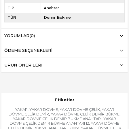
TİP
Anahtar
TÜR
Demir Bükme
YORUMLAR
(0)
ÖDEME SEÇENEKLERI
ÜRÜN ÖNERILERI
Etiketler
YAKAR
YAKAR DÖVME
YAKAR DÖVME ÇELİK
YAKAR
,
,
,
DÖVME ÇELİK DEMİR
YAKAR DÖVME ÇELİK DEMİR BÜKME
,
,
YAKAR DÖVME ÇELİK DEMİR BÜKME ANAHTARI
YAKAR
,
DÖVME ÇELİK DEMİR BÜKME ANAHTARI 12
YAKAR DÖVME
,
ÇELİK DEMİR BÜKME ANAHTARI 12 MM
YAKAR DÖVME ÇELİK
,