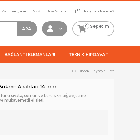
Kampanyalar
SSS
Bize Sorun
Kargom Nerede?
0
Sepetim
BAĞLANTI ELEMANLARI
TEKNİK HIRDAVAT
< < Önceki Sayfaya Dön
 Bükme Anahtarı 14 mm
r türlü civata, somun ve boru sıkma/gevşetme
ve mukavemetli el aleti.