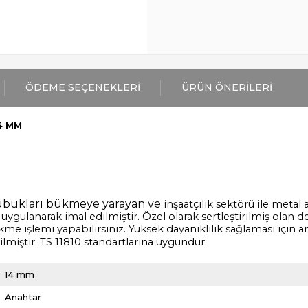
ÖDEME SEÇENEKLERI
ÜRÜN ÖNERILERI
4 MM
çubukları bükmeye yarayan ve
inşaatçılık sektörü ile metal a
uygulanarak imal edilmiştir. Özel olarak sertleştirilmiş olan d
me işlemi yapabilirsiniz. Yüksek dayanıklılık sağlaması için 
rilmiştir. TS 11810 standartlarına uygundur.
14 mm
Anahtar