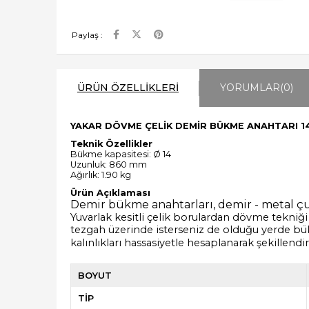
Paylaş :
ÜRÜN ÖZELLIKLERI
YORUMLAR
(0)
YAKAR DÖVME ÇELİK DEMİR BÜKME ANAHTARI 1
Teknik Özellikler
Bükme kapasitesi: Ø 14
Uzunluk: 860 mm
Ağırlık: 1.90 kg
Ürün Açıklaması
Demir bükme anahtarları, demir - metal 
Yuvarlak kesitli çelik borulardan dövme tekniği 
tezgah üzerinde isterseniz de olduğu yerde bük
kalınlıkları hassasiyetle hesaplanarak şekillendi
BOYUT
TİP