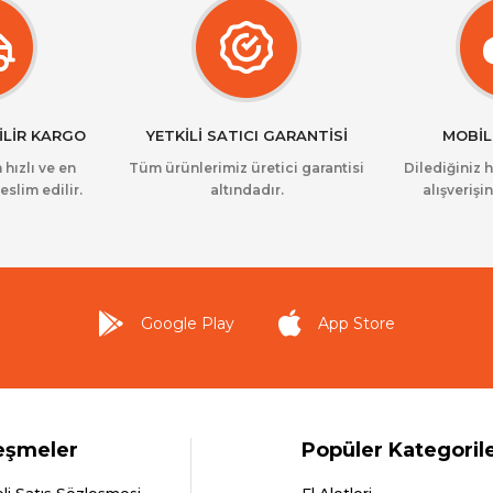
İLİR KARGO
YETKİLİ SATICI GARANTİSİ
MOBİL
 hızlı ve en
Tüm ürünlerimiz üretici garantisi
Dilediğiniz 
eslim edilir.
altındadır.
alışverişin
Google Play
App Store
eşmeler
Popüler Kategoril