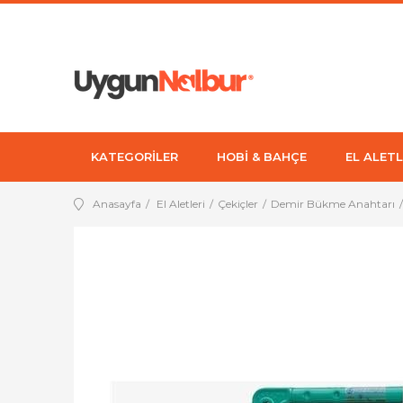
KATEGORİLER
HOBİ & BAHÇE
EL ALETL
Anasayfa
El Aletleri
Çekiçler
Demir Bükme Anahtarı