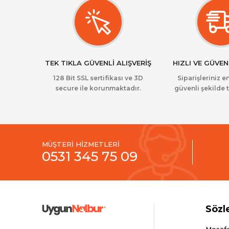
TEK TIKLA GÜVENLİ ALIŞVERİŞ
HIZLI VE GÜVEN
128 Bit SSL sertifikası ve 3D
Siparişleriniz en
secure ile korunmaktadır.
güvenli şekilde t
MÜŞTERİ HİZMETLERİ
0531 345 75 09
Sözl