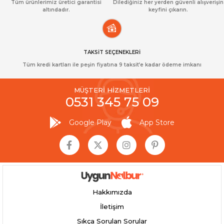
Tüm ürünlerimiz üretici garantisi
Dilediğiniz her yerden güvenli alışverişin
altındadır.
keyfini çıkarın.
TAKSİT SEÇENEKLERİ
Tüm kredi kartları ile peşin fiyatına 9 taksit’e kadar ödeme imkanı
MÜŞTERİ HİZMETLERİ
0531 345 75 09
Google Play
App Store
Hakkımızda
İletişim
Sıkça Sorulan Sorular