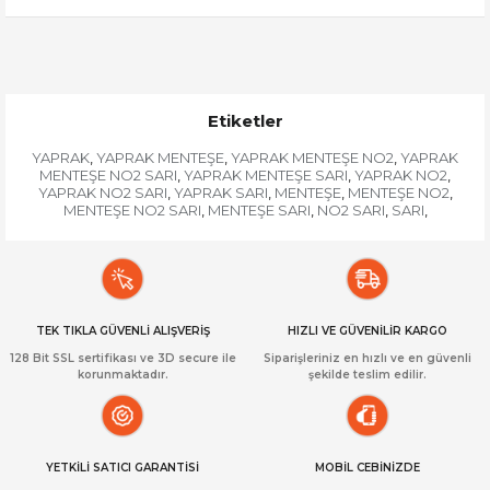
Etiketler
YAPRAK
YAPRAK MENTEŞE
YAPRAK MENTEŞE NO2
YAPRAK
,
,
,
MENTEŞE NO2 SARI
YAPRAK MENTEŞE SARI
YAPRAK NO2
,
,
,
YAPRAK NO2 SARI
YAPRAK SARI
MENTEŞE
MENTEŞE NO2
,
,
,
,
MENTEŞE NO2 SARI
MENTEŞE SARI
NO2 SARI
SARI
,
,
,
,
TEK TIKLA GÜVENLİ ALIŞVERİŞ
HIZLI VE GÜVENİLİR KARGO
128 Bit SSL sertifikası ve 3D secure ile
Siparişleriniz en hızlı ve en güvenli
korunmaktadır.
şekilde teslim edilir.
YETKİLİ SATICI GARANTİSİ
MOBİL CEBİNİZDE