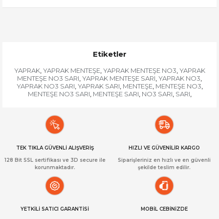
Etiketler
YAPRAK
YAPRAK MENTEŞE
YAPRAK MENTEŞE NO3
YAPRAK
,
,
,
MENTEŞE NO3 SARI
YAPRAK MENTEŞE SARI
YAPRAK NO3
,
,
,
YAPRAK NO3 SARI
YAPRAK SARI
MENTEŞE
MENTEŞE NO3
,
,
,
,
MENTEŞE NO3 SARI
MENTEŞE SARI
NO3 SARI
SARI
,
,
,
,
TEK TIKLA GÜVENLİ ALIŞVERİŞ
HIZLI VE GÜVENİLİR KARGO
128 Bit SSL sertifikası ve 3D secure ile
Siparişleriniz en hızlı ve en güvenli
korunmaktadır.
şekilde teslim edilir.
YETKİLİ SATICI GARANTİSİ
MOBİL CEBİNİZDE