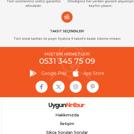
Tüm ürünlerimiz üretici garantisi
Dilediğiniz her yerden güvenli alışverişin
altındadır.
keyfini çıkarın.
TAKSİT SEÇENEKLERİ
Tüm kredi kartları ile peşin fiyatına 9 taksit’e kadar ödeme imkanı
MÜŞTERİ HİZMETLERİ
0531 345 75 09
Google Play
App Store
Hakkımızda
İletişim
Sıkça Sorulan Sorular